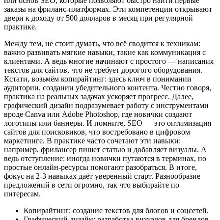
или основ SEO, которые позволяют быстро найти первые
заказы на фриланс-платформах. Эти компетенции открывают
двери к доходу от 500 долларов в месяц при регулярной
практике.
Между тем, не стоит думать, что всё сводится к техникам:
важно развивать мягкие навыки, такие как коммуникация с
клиентами. А ведь многие начинают с простого — написания
текстов для сайтов, что не требует дорогого оборудования.
Кстати, возьмём копирайтинг: здесь ключ в понимании
аудитории, создании убедительного контента. Честно говоря,
практика на реальных задачах ускоряет прогресс. Далее,
графический дизайн подразумевает работу с инструментами
вроде Canva или Adobe Photoshop, где новички создают
логотипы или баннеры. И помните, SEO — это оптимизация
сайтов для поисковиков, что востребовано в цифровом
маркетинге. В практике часто сочетают эти навыки:
например, фрилансер пишет статью и добавляет визуалы. А
ведь отступление: иногда новички путаются в терминах, но
простые онлайн-ресурсы помогают разобраться. В итоге,
фокус на 2-3 навыках даёт уверенный старт. Разнообразие
предложений в сети огромно, так что выбирайте по
интересам.
Копирайтинг: создание текстов для блогов и соцсетей.
Графический дизайн: разработка визуалов для брендов.