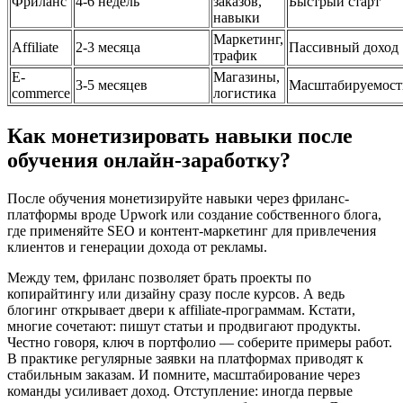
Фриланс
4-6 недель
заказов,
Быстрый старт
навыки
Маркетинг,
Affiliate
2-3 месяца
Пассивный доход
трафик
E-
Магазины,
3-5 месяцев
Масштабируемост
commerce
логистика
Как монетизировать навыки после
обучения онлайн-заработку?
После обучения монетизируйте навыки через фриланс-
платформы вроде Upwork или создание собственного блога,
где применяйте SEO и контент-маркетинг для привлечения
клиентов и генерации дохода от рекламы.
Между тем, фриланс позволяет брать проекты по
копирайтингу или дизайну сразу после курсов. А ведь
блогинг открывает двери к affiliate-программам. Кстати,
многие сочетают: пишут статьи и продвигают продукты.
Честно говоря, ключ в портфолио — соберите примеры работ.
В практике регулярные заявки на платформах приводят к
стабильным заказам. И помните, масштабирование через
команды усиливает доход. Отступление: иногда первые